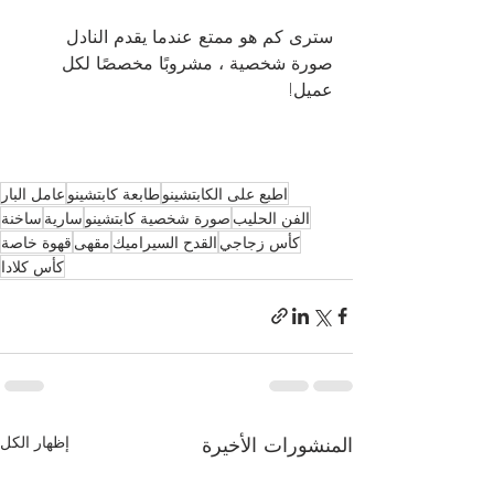
سترى كم هو ممتع عندما يقدم النادل 
صورة شخصية ، مشروبًا مخصصًا لكل 
عميل!
اطبع على الكابتشينو
طابعة كابتشينو
عامل البار
الفن الحليب
صورة شخصية كابتشينو
سارية
ساخنة
كأس زجاجي
القدح السيراميك
مقهى
قهوة خاصة
كأس كلادا
المنشورات الأخيرة
إظهار الكل