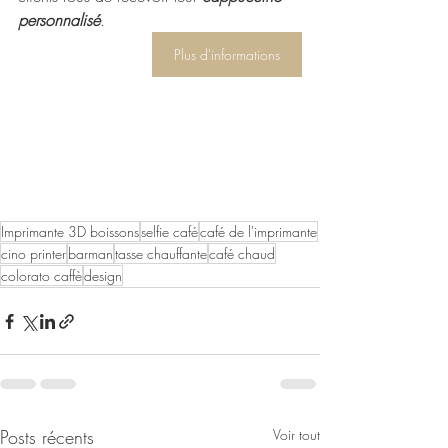
personnalisé
.
Plus d'informations
Imprimante 3D boissons
selfie café
café de l'imprimante
cino printer
barman
tasse chauffante
café chaud
colorato caffè
design
Posts récents
Voir tout