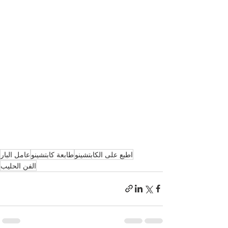
اطبع على الكابتشينو
طابعة كابتشينو
عامل البار
الفن الحليب