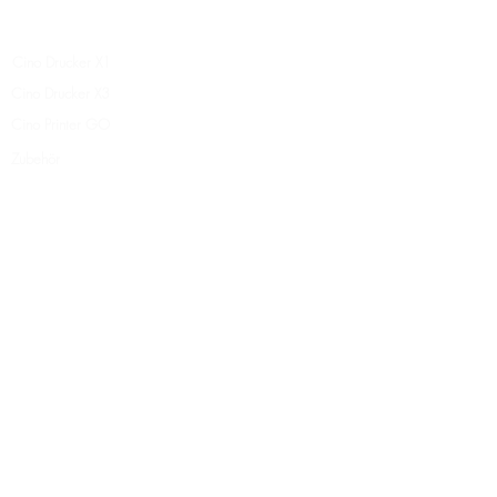
Recht
Cino Drucker X1
Cino Drucker X3
Cino Printer GO
Zubehör
Fragen
Latte-Art-Maschine – Kaffeedrucker – Selfie-Kaffee – Kaffee personalisieren – Latte Art – Kaffeespezialitäten – Kaffeedruck – Druckstift – Druckerstift – tragbarer Drucker – Colorato
Coffee – Kaffeefarbe – Getränkedrucker – Getränkedrucker – Latte-Drucker – Getränkedruckermaschine – Guinness-Drucker – Getränkedrucker – Ripples Coffee Printer App –
Kaffeemalerei – Ripple – Ripples – Latte-Kaffee-Kunst
Unsere Auszeichnungen
Warum Kaffeedrucker kaufen?
Coffee-Shop-Lösung
Erfolgsgeschichte
Wo Sie drucken können
Wie es funktioniert
Videogalerie
Unser Patend