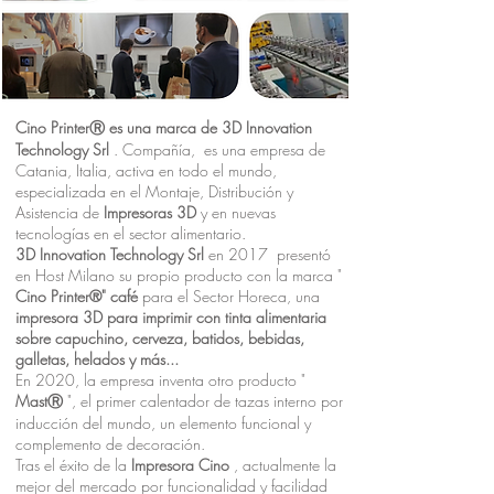
Cino PrinterⓇ es una marca de 3D Innovation
Technology Srl
. Compañía,
es una empresa de
Catania, Italia, activa en todo el mundo,
especializada en el Montaje, Distribución y
Asistencia de
Impresoras 3D
y en nuevas
tecnologías en el sector alimentario.
3D Innovation Technology Srl
en 2017
presentó
en Host Milano su propio producto con la marca "
Cino Printer®" café
para el Sector Horeca, una
impresora 3D para imprimir con tinta alimentaria
sobre capuchino, cerveza, batidos, bebidas,
galletas, helados y más...
En 2020, la empresa inventa otro producto "
MastⓇ
", el primer calentador de tazas interno por
inducción del mundo, un elemento funcional y
complemento de decoración.
Tras el éxito de la
Impresora Cino
, actualmente la
mejor del mercado por funcionalidad y facilidad