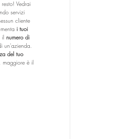
l resto! Vedrai 
ndo servizi 
essun cliente 
Aumenta
 i tuoi 
il 
numero di 
di un'azienda. 
za del tuo 
, maggiore è il 