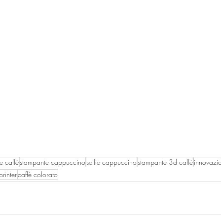
e caffè
stampante cappuccino
selfie cappuccino
stampante 3d caffè
innovazi
printer
caffè colorato