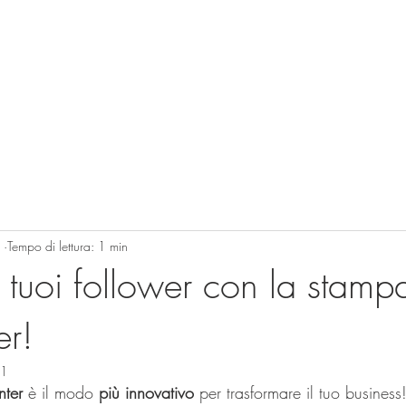
MOSTRA TUTTI I PRODOTTI
Prodotti
Acquista ora
Cartucce
Contatti
Azienda
Do
1
Tempo di lettura: 1 min
 tuoi follower con la stamp
er!
21
nter
 è il modo 
più innovativo
 per trasformare il tuo business