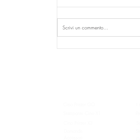
Scrivi un commento...
Latte Printer in azione: dai vita
alle immagini sulla tua
bevanda
Prodotto
I
Cino Printer GO
I 
Stampante Cino X1
Pe
Cino Printer X3
S
Domande
St
Accessori
D