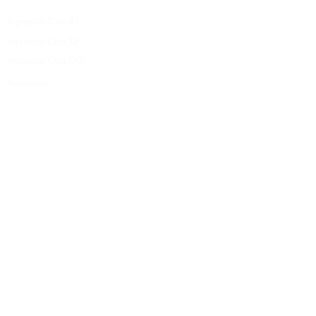
Impresora Cino X1
Impresora Cino X3
Impresora Cino GO
Accesorios
Preguntas
latte art machine - coffee printer - selfie coffee - personalize coffee - latte art - coffee special - coffee print - print pen - printer pen - portable printer - colorato coffee - coffee color - drink
printer - drinks printer - latte printer - drink printer machine - guinness printer - drinksprinter - ripples coffee printer app - coffee painting - ripple - ripples - latte coffee art
Nuestros premios
Por qué comprar una impresora de café?
Solución de cafetería
Historia exitosa
Donde puedes imprimir
Cómo funciona
Galería de videos
Nuestro Patend
Contactos