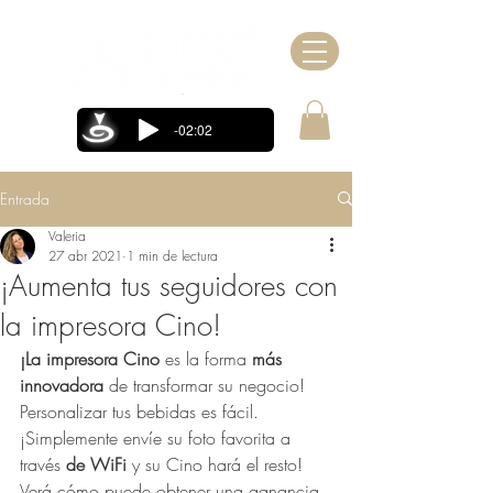
-02:02
Entrada
Valeria
27 abr 2021
1 min de lectura
¡Aumenta tus seguidores con
la impresora Cino!
¡La impresora Cino
 es la forma 
más 
innovadora
 de transformar su negocio! 
Personalizar tus bebidas es fácil. 
¡Simplemente envíe su foto favorita a 
través 
de WiFi
 y su Cino hará el resto! 
Verá cómo puede obtener una ganancia 