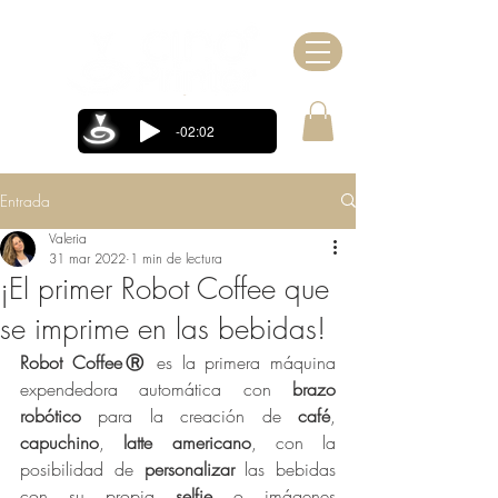
-02:02
Entrada
Valeria
31 mar 2022
1 min de lectura
¡El primer Robot Coffee que
se imprime en las bebidas!
Robot CoffeeⓇ
 es la primera máquina 
expendedora automática con 
brazo 
robótico
 para la creación de 
café
, 
capuchino
, 
latte americano
, con la 
posibilidad de 
personalizar
 las bebidas 
con su propia 
selfie
 o imágenes 