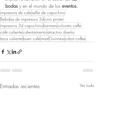
bodas
 y en el mundo de los 
eventos.
impresora de cafe
selfie de capuchino
Bebidas de impresora 3d
cino printer
impresora 3d capuchino
barman
colorato caffe
café caliente
calentamiento
atractivo diseño
taza caliente
buen café
mast
Guinness
robot coffee
Entradas recientes
Ver todo